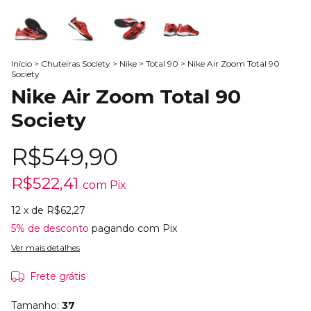
Início
>
Chuteiras Society
>
Nike
>
Total 90
>
Nike Air Zoom Total 90
Society
Nike Air Zoom Total 90
Society
R$549,90
R$522,41
com
Pix
12
x de
R$62,27
5% de desconto
pagando com Pix
Ver mais detalhes
Frete grátis
Tamanho:
37