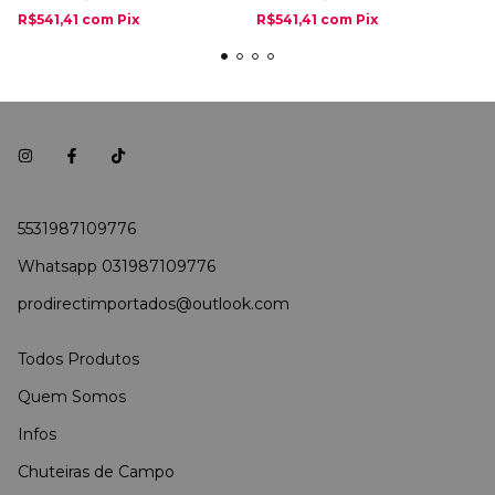
R$541,41
com
Pix
R$541,41
com
Pix
5531987109776
Whatsapp 031987109776
prodirectimportados@outlook.com
Todos Produtos
Quem Somos
Infos
Chuteiras de Campo