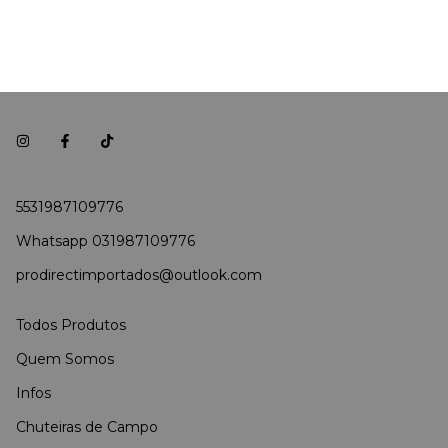
5531987109776
Whatsapp 031987109776
prodirectimportados@outlook.com
Todos Produtos
Quem Somos
Infos
Chuteiras de Campo