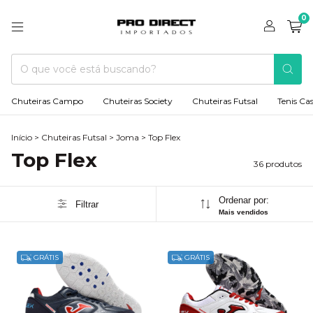
0
Chuteiras Campo
Chuteiras Society
Chuteiras Futsal
Tenis Ca
Início
>
Chuteiras Futsal
>
Joma
>
Top Flex
Top Flex
36 produtos
Ordenar por:
Filtrar
Mais vendidos
GRÁTIS
GRÁTIS