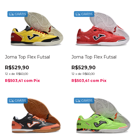
GRÁTIS
GRÁTIS
Joma Top Flex Futsal
Joma Top Flex Futsal
R$529,90
R$529,90
12
x
de
R$60,00
12
x
de
R$60,00
R$503,41
com
Pix
R$503,41
com
Pix
GRÁTIS
GRÁTIS