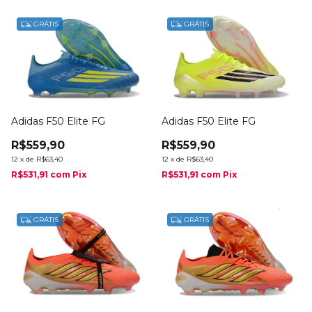
GRÁTIS
GRÁTIS
Adidas F50 Elite FG
Adidas F50 Elite FG
R$559,90
R$559,90
12
x
de
R$63,40
12
x
de
R$63,40
R$531,91
com
Pix
R$531,91
com
Pix
GRÁTIS
GRÁTIS