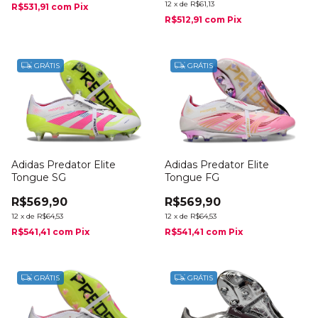
12
x
de
R$61,13
R$531,91
com
Pix
R$512,91
com
Pix
GRÁTIS
GRÁTIS
Adidas Predator Elite
Adidas Predator Elite
Tongue SG
Tongue FG
R$569,90
R$569,90
12
x
de
R$64,53
12
x
de
R$64,53
R$541,41
com
Pix
R$541,41
com
Pix
GRÁTIS
GRÁTIS