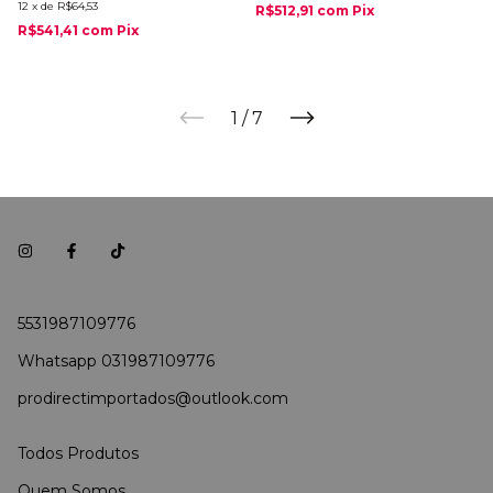
12
x
de
R$64,53
R$512,91
com
Pix
R$541,41
com
Pix
1
/
7
5531987109776
Whatsapp 031987109776
prodirectimportados@outlook.com
Todos Produtos
Quem Somos