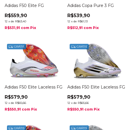
Adidas F50 Elite FG
Adidas Copa Pure 3 FG
R$559,90
R$539,90
12
x
de
R$63,40
12
x
de
R$61,13
R$531,91
com
Pix
R$512,91
com
Pix
GRÁTIS
GRÁTIS
Adidas F50 Elite Laceless FG
Adidas F50 Elite Laceless FG
R$579,90
R$579,90
12
x
de
R$65,66
12
x
de
R$65,66
R$550,91
com
Pix
R$550,91
com
Pix
GRÁTIS
GRÁTIS