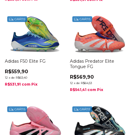
GRÁTIS
GRÁTIS
Adidas F50 Elite FG
Adidas Predator Elite
Tongue FG
R$559,90
R$569,90
12
x
de
R$63,40
12
x
de
R$64,53
R$531,91
com
Pix
R$541,41
com
Pix
GRÁTIS
GRÁTIS