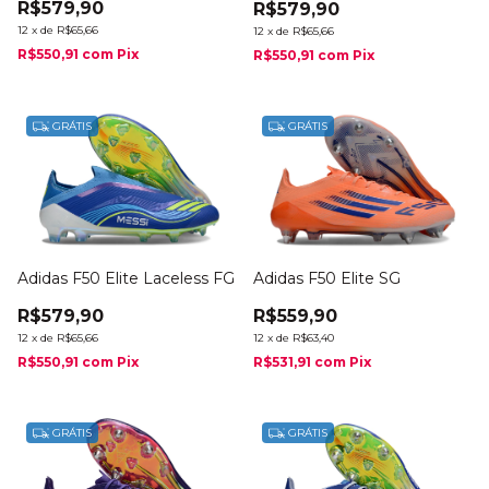
R$579,90
R$579,90
12
x
de
R$65,66
12
x
de
R$65,66
R$550,91
com
Pix
R$550,91
com
Pix
GRÁTIS
GRÁTIS
Adidas F50 Elite Laceless FG
Adidas F50 Elite SG
R$579,90
R$559,90
12
x
de
R$65,66
12
x
de
R$63,40
R$550,91
com
Pix
R$531,91
com
Pix
GRÁTIS
GRÁTIS