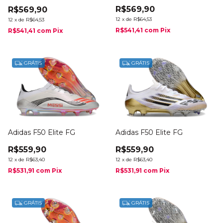
R$569,90
R$569,90
12
x
de
R$64,53
12
x
de
R$64,53
R$541,41
com
Pix
R$541,41
com
Pix
GRÁTIS
GRÁTIS
Adidas F50 Elite FG
Adidas F50 Elite FG
R$559,90
R$559,90
12
x
de
R$63,40
12
x
de
R$63,40
R$531,91
com
Pix
R$531,91
com
Pix
GRÁTIS
GRÁTIS